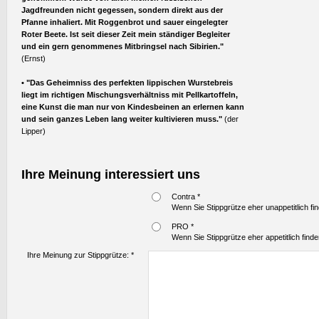
Jagdfreunden nicht gegessen, sondern direkt aus der
Pfanne inhaliert. Mit Roggenbrot und sauer eingelegter
Roter Beete. Ist seit dieser Zeit mein ständiger Begleiter
und ein gern genommenes Mitbringsel nach Sibirien."
(Ernst)
• "
Das Geheimniss des perfekten lippischen Wurstebreis
liegt im richtigen Mischungsverhältniss mit Pellkartoffeln,
eine Kunst die man nur von Kindesbeinen an erlernen kann
und sein ganzes Leben lang weiter kultivieren muss."
(der
Lipper)
Ihre Meinung interessiert uns
Contra *
Wenn Sie Stippgrütze eher unappetitlich fin
PRO *
Wenn Sie Stippgrütze eher appetitlich finde
Ihre Meinung zur Stippgrütze: *