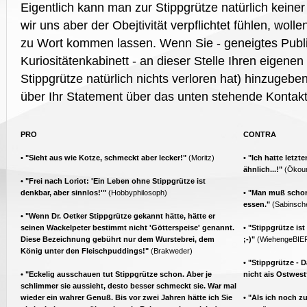
Eigentlich kann man zur Stippgrütze natürlich keiner
wir uns aber der Obejtivität verpflichtet fühlen, woll
zu Wort kommen lassen. Wenn Sie - geneigtes Publi
Kuriositätenkabinett - an dieser Stelle Ihren eigene
Stippgrütze natürlich nichts verloren hat) hinzugebe
über Ihr Statement über das unten stehende Kontakt
PRO
CONTRA
• "Sieht aus wie Kotze, schmeckt aber lecker!"
(Moritz)
• "Ich hatte letzt
ähnlich...!"
(Ökour
• "Frei nach Loriot: 'Ein Leben ohne Stippgrütze ist
denkbar, aber sinnlos!'"
(Hobbyphilosoph)
• "Man muß schon
essen."
(Sabinsch
• "Wenn Dr. Oetker Stippgrütze gekannt hätte, hätte er
seinen Wackelpeter bestimmt nicht 'Götterspeise' genannt.
• "Stippgrütze i
Diese Bezeichnung gebührt nur dem Wurstebrei, dem
;-)"
(WiehengeBIE
König unter den Fleischpuddings!"
(Brakweder)
• "Stippgrütze -
• "Eckelig ausschauen tut Stippgrütze schon. Aber je
nicht ais Ostwes
schlimmer sie aussieht, desto besser schmeckt sie. War mal
wieder ein wahrer Genuß. Bis vor zwei Jahren hätte ich Sie
• "Als ich noch 