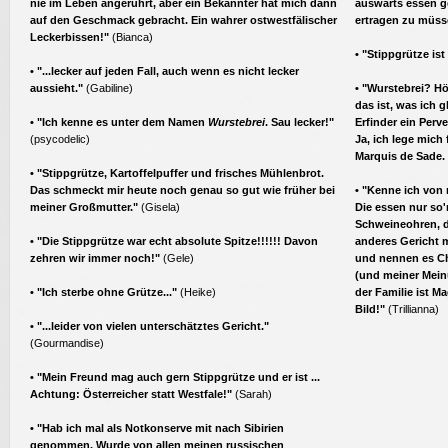
nie im Leben angerührt, aber ein Bekannter hat mich dann
auswärts essen g
auf den Geschmack gebracht. Ein wahrer ostwestfälischer
ertragen zu müss
Leckerbissen!"
(Bianca)
• "Stippgrütze ist
• "...lecker auf jeden Fall, auch wenn es nicht lecker
aussieht."
(Gabiline)
• "Wurstebrei? Hö
das ist, was ich 
• "Ich kenne es unter dem Namen
Wurstebrei
. Sau lecker!"
Erfinder ein Perv
(psycodelic)
Ja, ich lege mich
Marquis de Sade. 
• "Stippgrütze, Kartoffelpuffer und frisches Mühlenbrot.
Das schmeckt mir heute noch genau so gut wie früher bei
• "
Kenne ich von 
meiner Großmutter."
(Gisela)
Die essen nur so'
Schweineohren,
• "Die Stippgrütze war echt absolute Spitze!!!!!! Davon
anderes Gericht 
zehren wir immer noch!"
(Gele)
und nennen es Ch
(und meiner Mein
• "Ich sterbe ohne Grütze..."
(Heike)
der Familie ist Ma
Bild!"
(Trillianna)
• "...leider von vielen unterschätztes Gericht."
(Gourmandise)
• "Mein Freund mag auch gern Stippgrütze und er ist ...
Achtung: Österreicher statt Westfale!"
(Sarah)
• "Hab ich mal als Notkonserve mit nach Sibirien
genommen. Wurde von allen meinen russischen