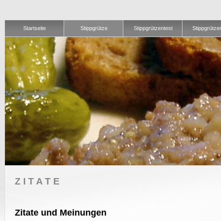
Startseite
Stippgrütze
Stippgrützentest
Stippgrütze
ZITATE
Zitate und Meinungen