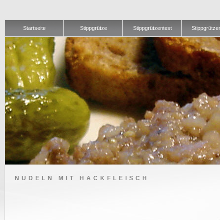
Startseite
Stippgrütze
Stippgrützentest
Stippgrütze
NUDELN MIT HACKFLEISCH