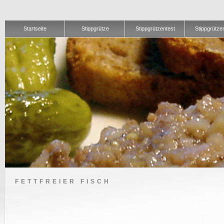
Startseite
Stippgrütze
Stippgrützentest
Stippgrütze
FETTFREIER FISCH